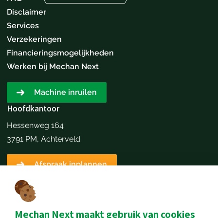
Disclaimer
Services
Verzekeringen
Financieringsmogelijkheden
Werken bij Mechan Next
Machine inruilen
Hoofdkantoor
Hessenweg 164
3791 PM, Achterveld
Afspraak inplannen
Contactgegevens
+31651173646
info@mechannext.nl
Mechan Next maakt gebruik van cookies