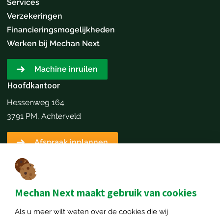
Services
Verzekeringen
Financieringsmogelijkheden
Werken bij Mechan Next
Machine inruilen
Hoofdkantoor
Hessenweg 164
3791 PM, Achterveld
Afspraak inplannen
Contactgegevens
+31651173646
info@mechannext.nl
Mechan Next maakt gebruik van cookies
MechanNext B.V.
Als u meer wilt weten over de cookies die wij