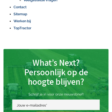
Veelgestelde vragen
Contact
Sitemap
Werken bij
TopTractor
What’s Next?
Persoonlijk op de
hoogte blijven?
Schrijf je in voor onze nieuwsbrief!
Jouw e-mailadres
*