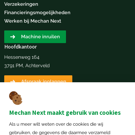
Verzekeringen
Financieringsmogelijkheden
Werken bij Mechan Next
Machine inruilen
Hoofdkantoor
Hessenweg 164
3791 PM, Achterveld
Afspraak inplannen
Contactgegevens
+31651173646
info@mechannext.nl
Mechan Next maakt gebruik van cookies
MechanNext B.V.
Als u meer wilt weten over de cookies die wij
KvK-nummer: 72234458
gebruiken, de gegevens die daarmee verzameld