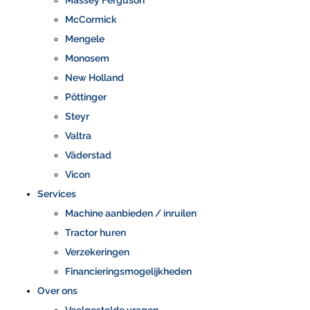
Massey Ferguson
McCormick
Mengele
Monosem
New Holland
Pöttinger
Steyr
Valtra
Väderstad
Vicon
Services
Machine aanbieden / inruilen
Tractor huren
Verzekeringen
Financieringsmogelijkheden
Over ons