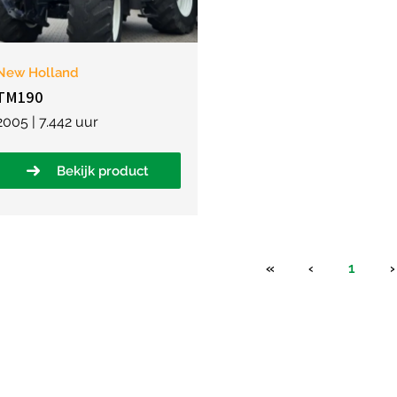
New Holland
TM190
2005 | 7.442 uur
Bekijk product
«
‹
1
›