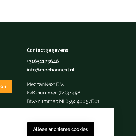
Contactgegevens
+31651173646
info@mechannext.nl
MechanNext B.V.
nen
KvK-nummer: 72234458
Btw-nummer: NL859040057B01
Alleen anonieme cookies