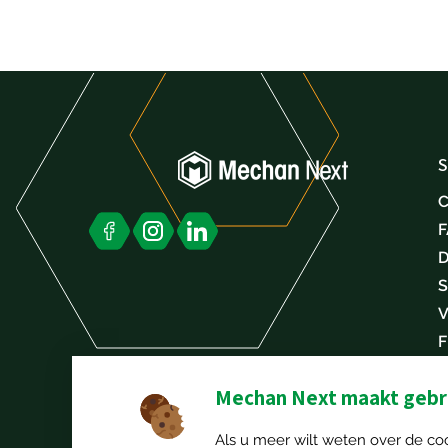
S
C
D
S
V
F
W
Mechan Next maakt gebru
Als u meer wilt weten over de coo