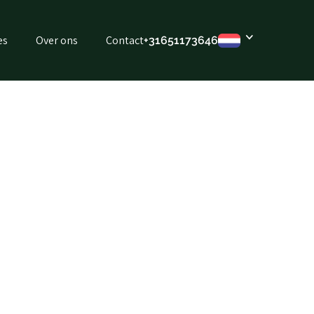
es
Over ons
Contact
+31651173646