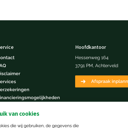
ervice
Hoofdkantoor
ontact
Hessenweg 164
FAQ
3791 PM, Achterveld
isclaimer
Afspraak inplan
ervices
erzekeringen
inancieringsmogelijkheden
erken bij Mechan Next
ik van cookies
Machine inruilen
kies die wij gebruiken, de gegevens die