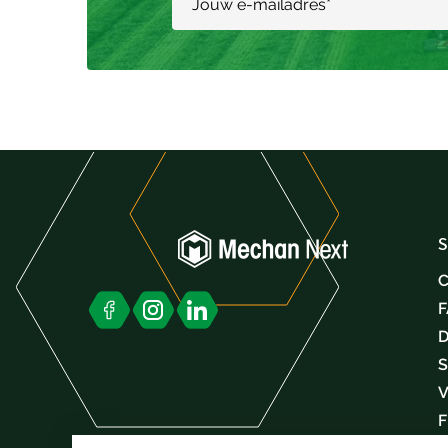
Jouw e-mailadres
*
S
C
D
S
V
F