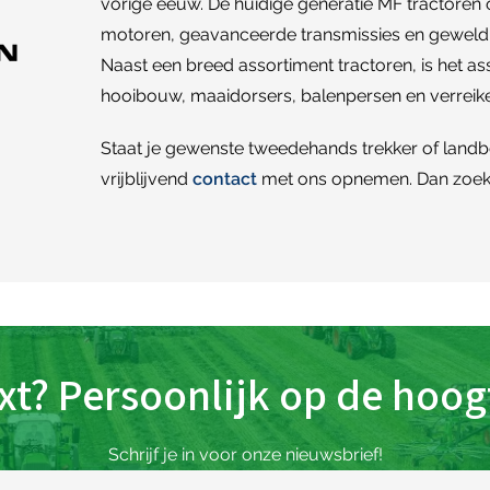
vorige eeuw. De huidige generatie MF tractoren
motoren, geavanceerde transmissies en geweld
Naast een breed assortiment tractoren, is het ass
hooibouw, maaidorsers, balenpersen en verrei
Staat je gewenste tweedehands trekker of land
vrijblijvend
contact
met ons opnemen. Dan zoek
xt? Persoonlijk op de hoogt
Schrijf je in voor onze nieuwsbrief!