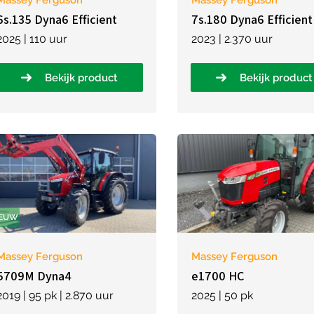
Massey Ferguson
Massey Ferguson
6s.135 Dyna6 Efficient
7s.180 Dyna6 Efficient
2025 | 110 uur
2023 | 2.370 uur
Bekijk product
Bekijk product
IEUW
Massey Ferguson
Massey Ferguson
5709M Dyna4
e1700 HC
2019 | 95 pk | 2.870 uur
2025 | 50 pk