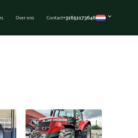
es
Over ons
Contact
+31651173646