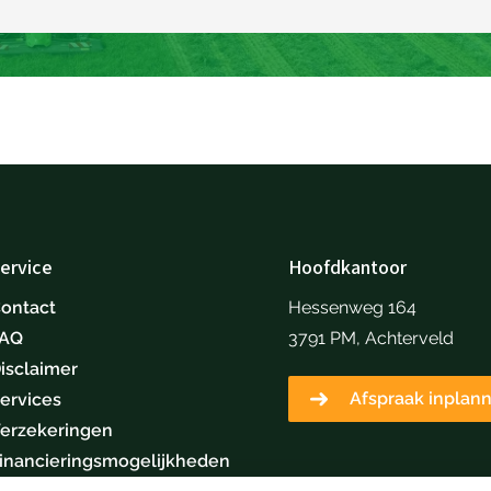
ervice
Hoofdkantoor
ontact
Hessenweg 164
FAQ
3791 PM, Achterveld
isclaimer
Afspraak inplan
ervices
erzekeringen
inancieringsmogelijkheden