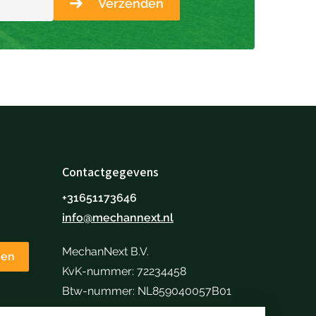
Verzenden
Contactgegevens
+31651173646
info@mechannext.nl
MechanNext B.V.
nen
KvK-nummer: 72234458
Btw-nummer: NL859040057B01