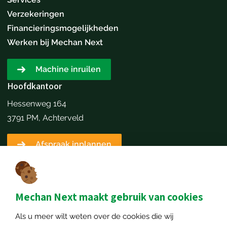
Verzekeringen
Financieringsmogelijkheden
Werken bij Mechan Next
Machine inruilen
Hoofdkantoor
Hessenweg 164
3791 PM, Achterveld
Afspraak inplannen
Contactgegevens
+31651173646
info@mechannext.nl
Mechan Next maakt gebruik van cookies
MechanNext B.V.
Als u meer wilt weten over de cookies die wij