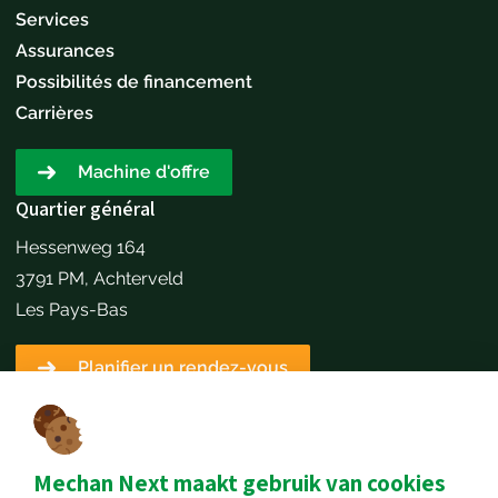
Services
Assurances
Possibilités de financement
Carrières
Machine d'offre
Quartier général
Hessenweg 164
3791 PM, Achterveld
Les Pays-Bas
Planifier un rendez-vous
Détails du contact
+31651173646
info@mechannext.nl
Mechan Next maakt gebruik van cookies