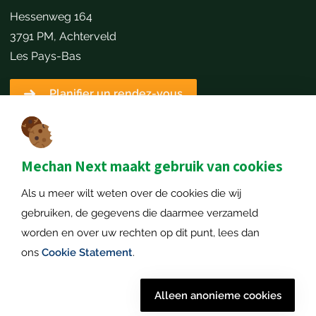
Hessenweg 164
3791 PM, Achterveld
Les Pays-Bas
Planifier un rendez-vous
Détails du contact
+31651173646
info@mechannext.nl
Mechan Next maakt gebruik van cookies
MechanNext B.V.
Als u meer wilt weten over de cookies die wij
Numéro de chambre de commerce: 72234458
gebruiken, de gegevens die daarmee verzameld
Numéro de TVA: NL859040057B01
worden en over uw rechten op dit punt, lees dan
ons
Cookie Statement
.
© 2026
Mentions légales
|
Politique de confidentialié
|
Alleen anonieme cookies
Mechan
Déclaration sur les cookies
|
Plan de site
| Tout droits