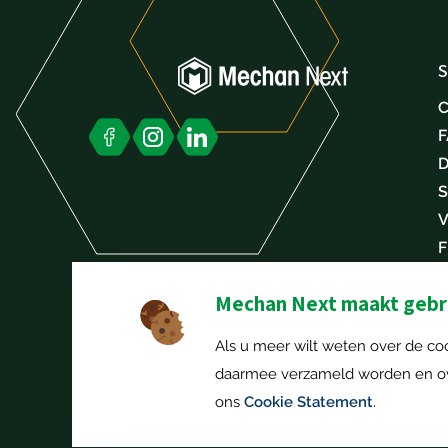
S
C
D
S
V
F
W
Mechan Next maakt gebru
Als u meer wilt weten over de coo
daarmee verzameld worden en ove
ons
Cookie Statement
.
© 2026 Mechan Next. |
Privacy Statement
|
Disclaimer