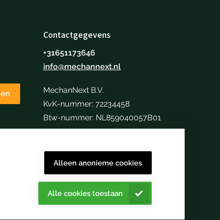
Contactgegevens
+31651173646
info@mechannext.nl
MechanNext B.V.
nen
KvK-nummer: 72234458
Btw-nummer: NL859040057B01
Alleen anonieme cookies
Alle cookies toestaan