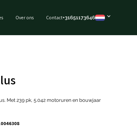
es
Over ons
Contact
+31651173646
lus
lus. Met 239 pk, 5.042 motoruren en bouwjaar
10046308