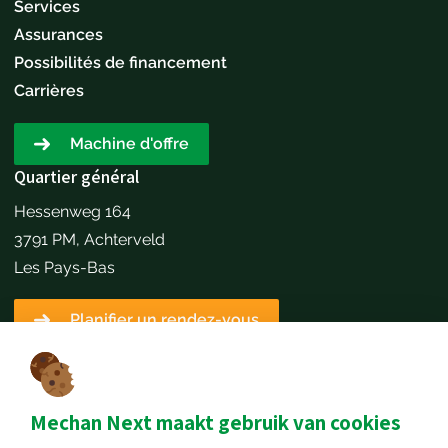
Services
Assurances
Possibilités de financement
Carrières
Machine d'offre
Quartier général
Hessenweg 164
3791 PM, Achterveld
Les Pays-Bas
Planifier un rendez-vous
Détails du contact
+31651173646
info@mechannext.nl
Mechan Next maakt gebruik van cookies