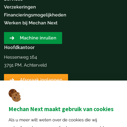
Verzekeringen
Financieringsmogelijkheden
Werken bij Mechan Next
Machine inruilen
Hoofdkantoor
Hessenweg 164
3791 PM, Achterveld
Afspraak inplannen
Contactgegevens
+31651173646
info@mechannext.nl
Mechan Next maakt gebruik van cookies
Als u meer wilt weten over de cookies die wij
MechanNext B.V.