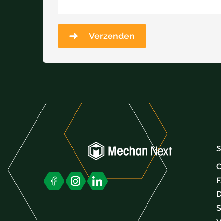
Verzenden
S
C
D
S