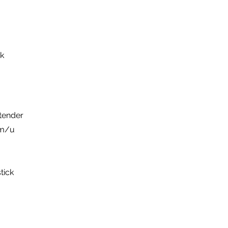
pk
tender
km/u
tick