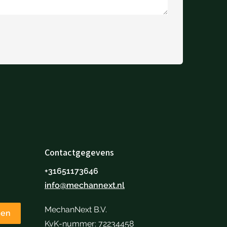
Contactgegevens
+31651173646
info@mechannext.nl
MechanNext B.V.
nen
KvK-nummer: 72234458