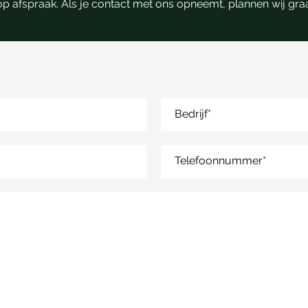
el op afspraak. Als je contact met ons opneemt, plannen wij g
Bedrijf
*
Telefoonnummer
*