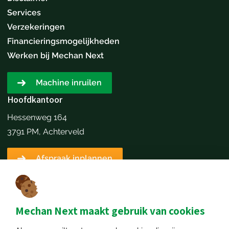
Services
Verzekeringen
Financieringsmogelijkheden
Werken bij Mechan Next
Machine inruilen
Hoofdkantoor
Hessenweg 164
3791 PM, Achterveld
Afspraak inplannen
Contactgegevens
+31651173646
info@mechannext.nl
Mechan Next maakt gebruik van cookies