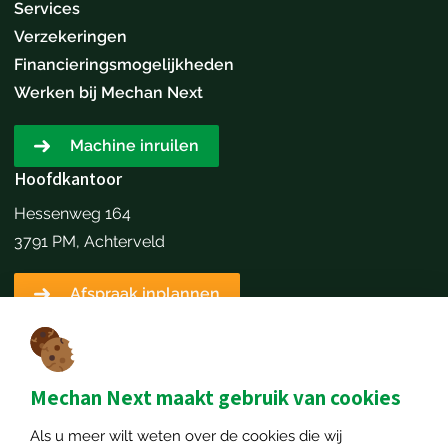
Services
Verzekeringen
Financieringsmogelijkheden
Werken bij Mechan Next
Machine inruilen
Hoofdkantoor
Hessenweg 164
3791 PM, Achterveld
Afspraak inplannen
Contactgegevens
+31651173646
info@mechannext.nl
Mechan Next maakt gebruik van cookies
MechanNext B.V.
Als u meer wilt weten over de cookies die wij