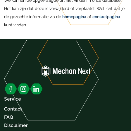
We kunnen de opgevraagde url niet vinden in onze database.
Het kan zijn dat deze is verwijderd of verplaatst. Wellicht dat je
de gezochte informatie via de
homepagina
of
contactpagina
kunt vinden.
Service
Contact
FAQ
Disclaimer