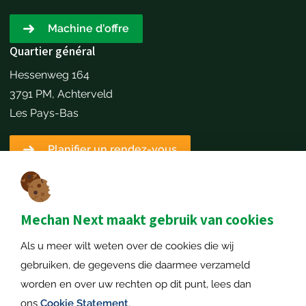
Machine d'offre
Quartier général
Hessenweg 164
3791 PM, Achterveld
Les Pays-Bas
Planifier un rendez-vous
Détails du contact
+31651173646
info@mechannext.nl
Mechan Next maakt gebruik van cookies
MechanNext B.V.
Als u meer wilt weten over de cookies die wij
Numéro de chambre de commerce: 72234458
gebruiken, de gegevens die daarmee verzameld
Numéro de TVA: NL859040057B01
worden en over uw rechten op dit punt, lees dan
ons
Cookie Statement
.