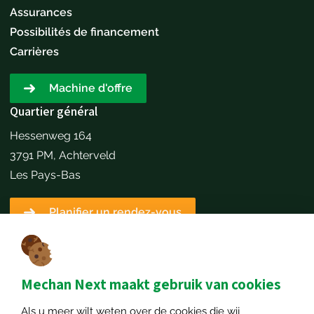
Assurances
Possibilités de financement
Carrières
Machine d'offre
Quartier général
Hessenweg 164
3791 PM, Achterveld
Les Pays-Bas
Planifier un rendez-vous
Détails du contact
+31651173646
info@mechannext.nl
Mechan Next maakt gebruik van cookies
MechanNext B.V.
Als u meer wilt weten over de cookies die wij