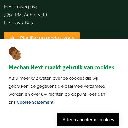
Hessenweg 164
3791 PM, Achterveld
Les Pays-Bas
Planifier un rendez-vous
Détails du contact
+31651173646
info@mechannext.nl
Mechan Next maakt gebruik van cookies
MechanNext B.V.
Als u meer wilt weten over de cookies die wij
Numéro de chambre de commerce: 72234458
gebruiken, de gegevens die daarmee verzameld
Numéro de TVA: NL859040057B01
worden en over uw rechten op dit punt, lees dan
ons
Cookie Statement
.
© 2026
Mentions légales
|
Politique de confidentialié
|
Alleen anonieme cookies
Mechan
Déclaration sur les cookies
|
Plan de site
| Tout droits