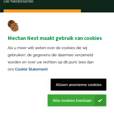
Die Niederlande
Vereinbaren Sie einen Termin
Kontaktangaben
+31651173646
Mechan Next maakt gebruik van cookies
info@mechannext.nl
Als u meer wilt weten over de cookies die wij
MechanNext B.V.
gebruiken, de gegevens die daarmee verzameld
Nummer der Handelskammer: 72234458
worden en over uw rechten op dit punt, lees dan
Umsatzsteuer-Identifikationsnummer: NL859040057B01
ons
Cookie Statement
.
Alleen anonieme cookies
© 2026
Datenschutz-Bestimmungen
|
Haftungsausschluss
|
Mechan
Cookie-Erklärung
|
Sitemap
| Alle Rechte
Next. |
vorbehalten
Alle cookies toestaan
+316
51173646