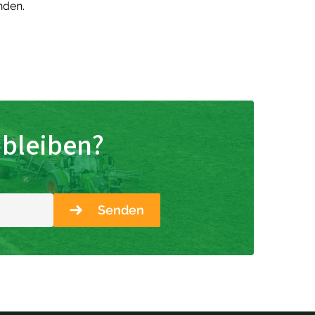
den.
 bleiben?
Senden