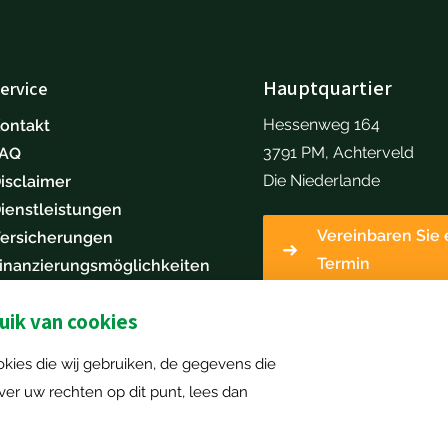
Hauptquartier
ervice
Hessenweg 164
ontakt
3791 PM, Achterveld
FAQ
Die Niederlande
isclaimer
ienstleistungen
Vereinbaren Sie 
ersicherungen
Termin
inanzierungsmöglichkeiten
arrieren
ik van cookies
Machine anbieten
kies die wij gebruiken, de gegevens die
r uw rechten op dit punt, lees dan
Haftungsausschluss
|
Cookie-Erklärung
|
Sitemap
| Alle Rechte vorb