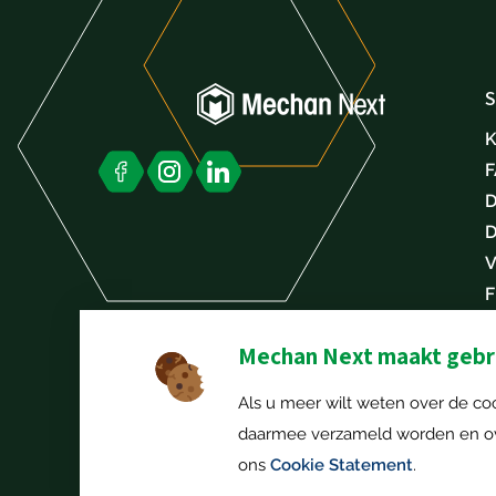
S
K
D
D
V
F
K
Mechan Next maakt gebru
Als u meer wilt weten over de coo
daarmee verzameld worden en ove
ons
Cookie Statement
.
© 2026 Mechan Next. |
Datenschutz-Bestimmungen
|