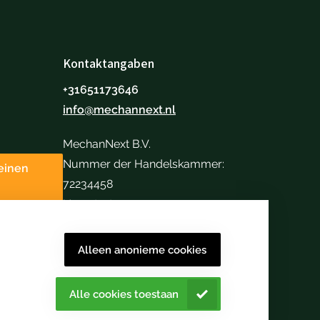
Kontaktangaben
+31651173646
info@mechannext.nl
MechanNext B.V.
Nummer der Handelskammer:
einen
72234458
Umsatzsteuer-
Identifikationsnummer:
NL859040057B01
Alleen anonieme cookies
Alle cookies toestaan
ehalten