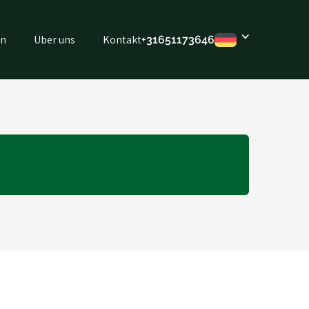
en
Über uns
Kontakt
+316
51173646