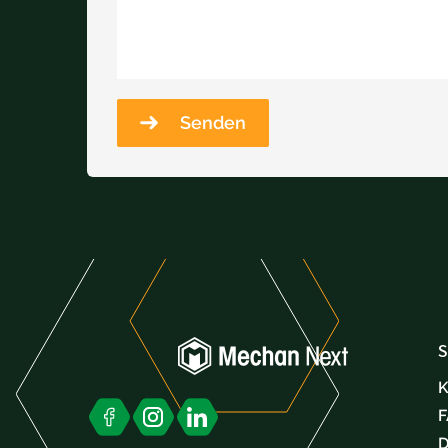
Senden
S
K
D