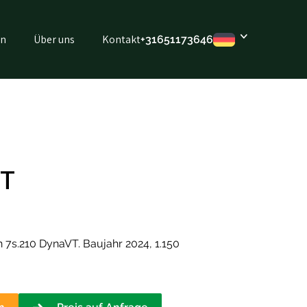
en
Über uns
Kontakt
+316
51173646
VT
7s.210 DynaVT. Baujahr 2024, 1.150