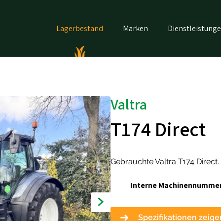
Lagerbestand
Marken
Dienstleistung
Valtra
T174 Direct
Gebrauchte Valtra T174 Direct.
Interne Machinennummer
Spezifikationen zeige