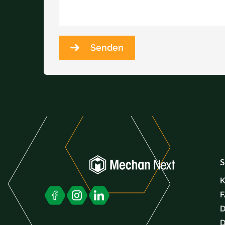
Senden
S
K
D
D