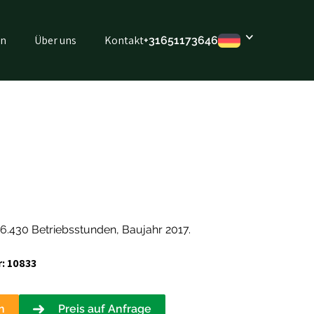
en
Über uns
Kontakt
+316
51173646
 6.430 Betriebsstunden, Baujahr 2017.
: 10833
n
Preis auf Anfrage