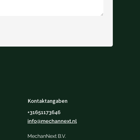
Kontaktangaben
+31651173646
info@mechannext.nl
MechanNext B.V.