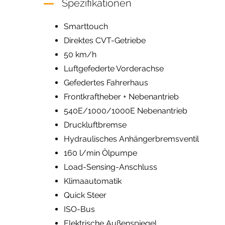
Spezifikationen
Smarttouch
Direktes CVT-Getriebe
50 km/h
Luftgefederte Vorderachse
Gefedertes Fahrerhaus
Frontkraftheber + Nebenantrieb
540E/1000/1000E Nebenantrieb
Druckluftbremse
Hydraulisches Anhängerbremsventil
160 l/min Ölpumpe
Load-Sensing-Anschluss
Klimaautomatik
Quick Steer
ISO-Bus
Elektrische Außenspiegel