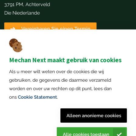
3791 PM, Achterveld
Die Niederlande
Vereinbaren Sie einen Termin
Kontaktangaben
+31651173646
info@mechannext.nl
Mechan Next maakt gebruik van cookies
Als u meer wilt weten over de cookies die wij
MechanNext B.V.
gebruiken, de gegevens die daarmee verzameld
Nummer der Handelskammer: 72234458
worden en over uw rechten op dit punt, lees dan
Umsatzsteuer-Identifikationsnummer: NL859040057B01
ons
Cookie Statement
.
© 2026
Datenschutz-Bestimmungen
|
Haftungsausschluss
|
Alleen anonieme cookies
Mechan
Cookie-Erklärung
|
Sitemap
| Alle Rechte
Next. |
vorbehalten
Alle cookies toestaan